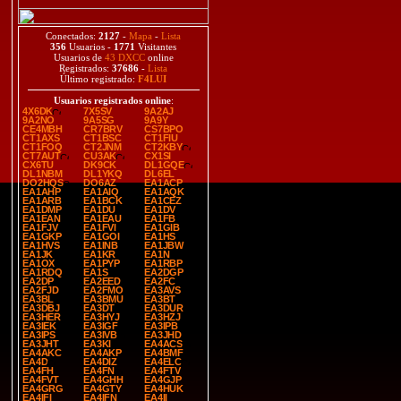
Conectados:
2127
-
Mapa
-
Lista
356
Usuarios -
1771
Visitantes
Usuarios de
43 DXCC
online
Registrados:
37686
-
Lista
Último registrado:
F4LUI
Usuarios registrados online
:
4X6DK
7X5SV
9A2AJ
9A2NO
9A5SG
9A9Y
CE4MBH
CR7BRV
CS7BPO
CT1AXS
CT1BSC
CT1FIU
CT1FOQ
CT2JNM
CT2KBY
CT7AUT
CU3AK
CX1SI
CX6TU
DK9CK
DL1GQE
DL1NBM
DL1YKQ
DL6EL
DO2HQS
DO6AZ
EA1ACP
EA1AHP
EA1AIQ
EA1AQK
EA1ARB
EA1BCK
EA1CEZ
EA1DMP
EA1DU
EA1DV
EA1EAN
EA1EAU
EA1FB
EA1FJV
EA1FVI
EA1GIB
EA1GKP
EA1GOI
EA1HS
EA1HVS
EA1INB
EA1JBW
EA1JK
EA1KR
EA1N
EA1OX
EA1PYP
EA1RBP
EA1RDQ
EA1S
EA2DGP
EA2DP
EA2EED
EA2FC
EA2FJD
EA2FMO
EA3AVS
EA3BL
EA3BMU
EA3BT
EA3DBJ
EA3DT
EA3DUR
EA3HER
EA3HYJ
EA3HZJ
EA3IEK
EA3IGF
EA3IPB
EA3IPS
EA3IVB
EA3JHD
EA3JHT
EA3KI
EA4ACS
EA4AKC
EA4AKP
EA4BMF
EA4D
EA4DIZ
EA4ELC
EA4FH
EA4FN
EA4FTV
EA4FVT
EA4GHH
EA4GJP
EA4GRG
EA4GTY
EA4HUK
EA4IFI
EA4IFN
EA4II