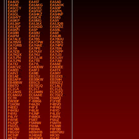
EA4IJS
EA4ST
EA5AD
EA5AE
EA5AKG
EA5AOK
EA5CCY
EA5CEC
EA5DP
EA5ET
EA5FHC
EA5FPL
EA5GL
EA5HKZ
EA5HNF
EA5HYT
EA5ICR
EA5IIG
EA5IKP
EA5IMG
EA5IY
EA5JAF
EA5JAX
EA5JQB
EA5JQF
EA5KDD
EA5KDZ
EA5KFI
EA5P
EA5RL
EA5RR
EA5RU
EA6B
EA6FM
EA6TU
EA6UB
EA7ALE
EA7BS
EA7BUU
EA7BVH
EA7CPW
EA7EKS
EA7GRB
EA7HAE
EA7HPV
EA7IA
EA7IPE
EA7ISN
EA7IZB
EA7KAY
EA7KPP
EA7KQX
EA7KU
EA7LEI
EA7LFH
EA7LLM
EA7LNY
EA7LPN
EA7TR
EA7UW
EA7XJ
EA7YL
EA8AE
EA8CVZ
EA8DDW
EA8DEE
EA8ED
EA8FJ
EA8TX
EA8VJ
EA9IB
EA9RY
EB1AE
EB1CU
EB1EXS
EB2AFP
EB3BKW
EB3WH
EB4BBW
EB5CS
EB5DZJ
EB6TO
EB7EGQ
EC1ALT
EC1CA
EC1CT
EC1CZL
EC2AHS
EC2AMN
EC3CPZ
EC4AGU
EC6AAE
EC7DZZ
EC7R
ES1WL
ES6RQ
EW3DF
F-80956
F1FEB
F1HOM
F4AZH
F4BVO
F4EEJ
F4FJI
F4FRG
F4HSU
F4ILM
F4IYO
F4IYU
F4JNP
F4LEV
F4LYY
F4MKX
F4NFA
F4VVE
F5IET
F5IUZ
F5JQP
F5MNW
F5MTH
F5OCL
F6HIA
F6JWR
F8CRM
F8DRA
F8FBB
F8GGV
HB9HYB
HB9TWU
HC5VF
HJ4EAB
HK3O
HK3X
HK4OBA
I0AAF