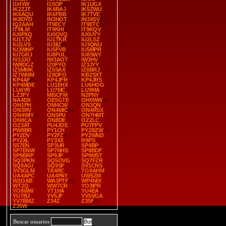
I1HYW
I1SOP
IK1UGX
IK2ZJT
IK4RAJ
IK5ZWU
IK6AQU
IK6FBB
IK7TVE
IK8DYD
IN3HOT
IN3XSV
IQ2AAH
IT9ECY
IT9ETC
IT9ILM
IT9KHI
IT9KQV
IU0PXQ
IU0QVQ
IU0UYY
IU1TJV
IU1TKR
IU2LSZ
IU2LVS
IU3IIZ
IU3QNU
IU3WNP
IU5FVB
IU5MPR
IU7GRJ
IU8FUL
IU8SWY
IV3JJO
IW3AOT
IW3HV
IW8DGZ
IZ0FYO
IZ3JYY
IZ5MMK
IZ5SAX
IZ6BRJ
IZ7WMM
IZ8DFO
KB2SXT
KP4AF
KP4JFR
KP4JRS
KP4MDE
LU1EHX
LU6HOG
LU6YR
LU7MC
LU9MA
LZ3FY
MI5CFM
N2PNY
NA4DX
OE5GTE
OH0WW
OH1PH
OM4CW
ON3QN
ON3RV
ON4MIC
ON4RSX
ON4WIY
ON5PU
ON7HMT
ON8CA
ON8DE
OZ2LC
OZ3AT
PU4JOE
PU7FPV
PW8BR
PY1CH
PY2BZW
PY2DV
PY2FZ
PY2WND
PY2XL
PY3XX
R9PS
S57EN
SP3UR
SP4BP
SP7ENW
SP7NHS
SP8BDF
SP9BRP
SP9JP
SP9MST
SQ3PKN
SQ5OVG
SQ7FZR
SQ8AGI
SQ9SF
SV1CNS
SV3GLM
TA4RC
TG9AHM
UA4APC
UA4PAY
UW5ZM
W2OAB
WA3PTF
WP4NIX
WT2Q
WW7CR
YO3IPR
YO8WW
YT1HA
YU4EA
YU7BJ
YV5JF
YV5VGA
YV7BMZ
Z34Z
Z35F
Z35W
Buscar usuarios